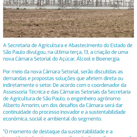
A Secretaria de Agricultura e Abastecimento do Estado de
São Paulo divulgou, na última terça, 13, a criação de uma
nova Câmara Setorial do Açúcar, Álcool e Bioenergia.
Por meio da nova Câmara Setorial, serão discutidas as
demandas e propostas soluções que afetem direta ou
indiretamente o setor. De acordo com o coordenador da
Assessoria Técnica e das Câmaras Setoriais da Secretaria
de Agricultura de São Paulo, o engenheiro agrônomo
Alberto Amorim, um dos desafios da Câmara será dar
continuidade do processo inovador e a sustentabilidade
econômica, social e ambiental do segmento.
“O momento de destaque da sustentabilidade e a